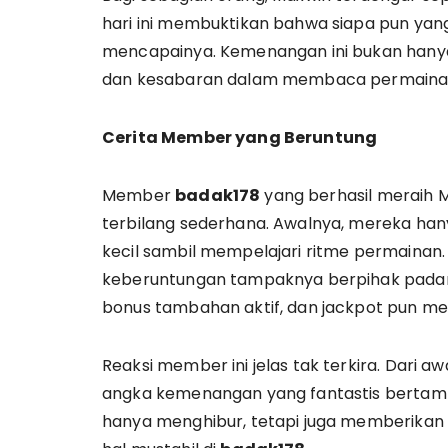
hari ini membuktikan bahwa siapa pun yang
mencapainya. Kemenangan ini bukan hanya 
dan kesabaran dalam membaca permaina
Cerita Member yang Beruntung
Member
badak178
yang berhasil meraih M
terbilang sederhana. Awalnya, mereka ha
kecil sambil mempelajari ritme permainan
keberuntungan tampaknya berpihak padanya
bonus tambahan aktif, dan jackpot pun m
Reaksi member ini jelas tak terkira. Dari a
angka kemenangan yang fantastis bertamba
hanya menghibur, tetapi juga memberikan 