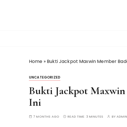
S
k
i
p
t
o
c
o
n
Home
»
Bukti Jackpot Maxwin Member Badak
t
e
UNCATEGORIZED
n
Bukti Jackpot Maxwin
t
Ini
7 MONTHS AGO
READ TIME:
3 MINUTES
BY
ADMI