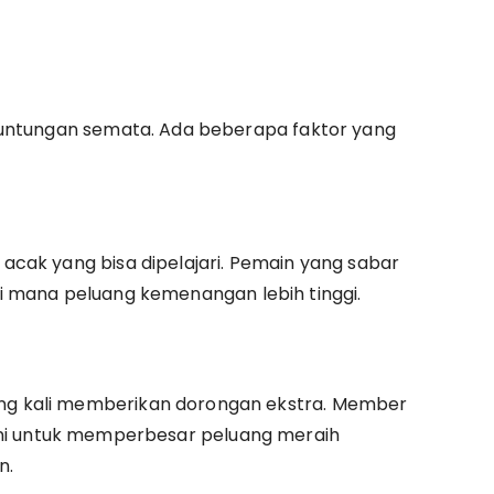
ntungan semata. Ada beberapa faktor yang
 acak yang bisa dipelajari. Pemain yang sabar
mana peluang kemenangan lebih tinggi.
ng kali memberikan dorongan ekstra. Member
ni untuk memperbesar peluang meraih
n.