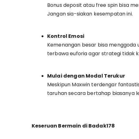
Bonus deposit atau free spin bisa m
Jangan sia-siakan kesempatan ini.
Kontrol Emosi
Kemenangan besar bisa menggoda un
terbawa euforia agar strategi tidak 
Mulai dengan Modal Terukur
Meskipun Maxwin terdengar fantasti
taruhan secara bertahap biasanya l
Keseruan Bermain di Badak178