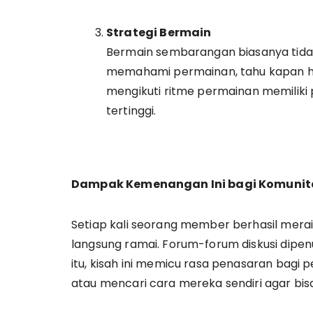
Strategi Bermain
Bermain sembarangan biasanya tida
memahami permainan, tahu kapan har
mengikuti ritme permainan memilik
tertinggi.
Dampak Kemenangan Ini bagi Komunit
Setiap kali seorang member berhasil mera
langsung ramai. Forum-forum diskusi dipe
itu, kisah ini memicu rasa penasaran bagi
atau mencari cara mereka sendiri agar bis