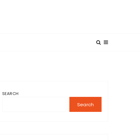
SEARCH
Search