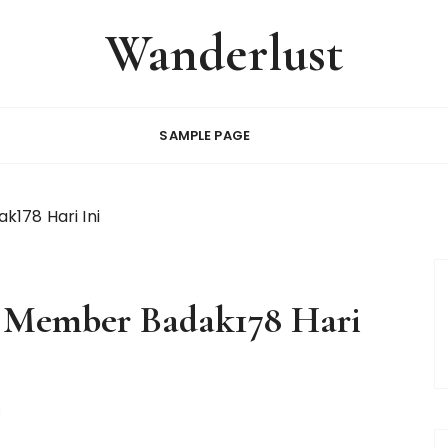
Wanderlust
SAMPLE PAGE
178 Hari Ini
 Member Badak178 Hari
N