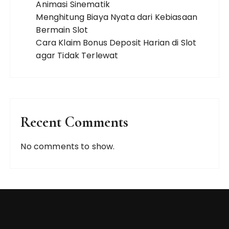
Animasi Sinematik
Menghitung Biaya Nyata dari Kebiasaan
Bermain Slot
Cara Klaim Bonus Deposit Harian di Slot
agar Tidak Terlewat
Recent Comments
No comments to show.