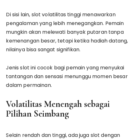
Di sisi lain, slot volatilitas tinggi menawarkan
pengalaman yang lebih menegangkan. Pemain
mungkin akan melewati banyak putaran tanpa
kemenangan besar, tetapi ketika hadiah datang,
nilainya bisa sangat signifikan.
Jenis slot ini cocok bagi pemain yang menyukai
tantangan dan sensasi menunggu momen besar
dalam permainan.
Volatilitas Menengah sebagai
Pilihan Seimbang
Selain rendah dan tinggi, ada juga slot dengan