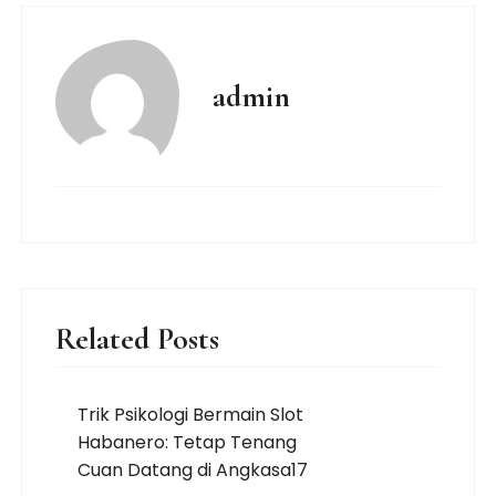
admin
Related Posts
Trik Psikologi Bermain Slot
Habanero: Tetap Tenang
Cuan Datang di Angkasa17