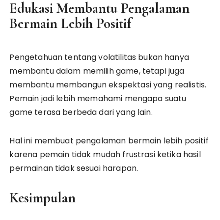
Edukasi Membantu Pengalaman
Bermain Lebih Positif
Pengetahuan tentang volatilitas bukan hanya
membantu dalam memilih game, tetapi juga
membantu membangun ekspektasi yang realistis.
Pemain jadi lebih memahami mengapa suatu
game terasa berbeda dari yang lain.
Hal ini membuat pengalaman bermain lebih positif
karena pemain tidak mudah frustrasi ketika hasil
permainan tidak sesuai harapan.
Kesimpulan