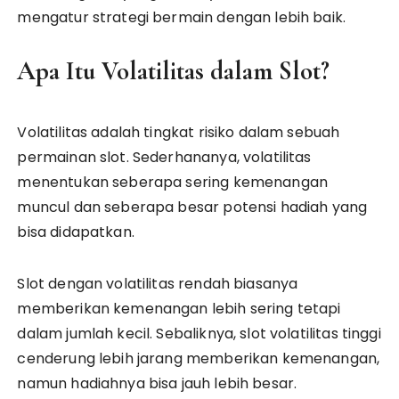
mengatur strategi bermain dengan lebih baik.
Apa Itu Volatilitas dalam Slot?
Volatilitas adalah tingkat risiko dalam sebuah
permainan slot. Sederhananya, volatilitas
menentukan seberapa sering kemenangan
muncul dan seberapa besar potensi hadiah yang
bisa didapatkan.
Slot dengan volatilitas rendah biasanya
memberikan kemenangan lebih sering tetapi
dalam jumlah kecil. Sebaliknya, slot volatilitas tinggi
cenderung lebih jarang memberikan kemenangan,
namun hadiahnya bisa jauh lebih besar.