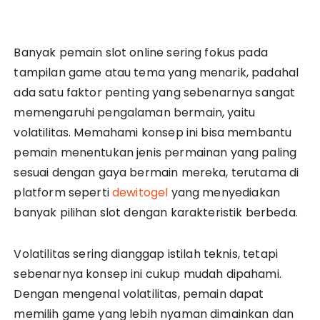
Banyak pemain slot online sering fokus pada
tampilan game atau tema yang menarik, padahal
ada satu faktor penting yang sebenarnya sangat
memengaruhi pengalaman bermain, yaitu
volatilitas. Memahami konsep ini bisa membantu
pemain menentukan jenis permainan yang paling
sesuai dengan gaya bermain mereka, terutama di
platform seperti
dewitogel
yang menyediakan
banyak pilihan slot dengan karakteristik berbeda.
Volatilitas sering dianggap istilah teknis, tetapi
sebenarnya konsep ini cukup mudah dipahami.
Dengan mengenal volatilitas, pemain dapat
memilih game yang lebih nyaman dimainkan dan