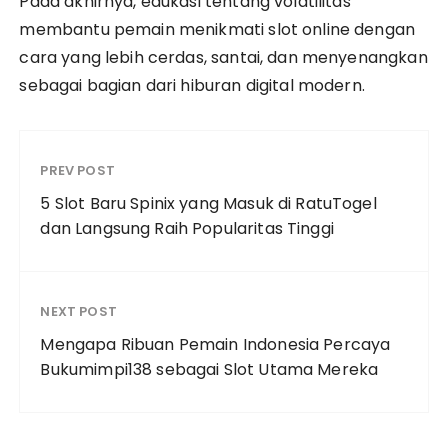
Pada akhirnya, edukasi tentang volatilitas
membantu pemain menikmati slot online dengan
cara yang lebih cerdas, santai, dan menyenangkan
sebagai bagian dari hiburan digital modern.
PREV POST
5 Slot Baru Spinix yang Masuk di RatuTogel
dan Langsung Raih Popularitas Tinggi
NEXT POST
Mengapa Ribuan Pemain Indonesia Percaya
Bukumimpi138 sebagai Slot Utama Mereka