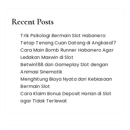
Recent Posts
Trik Psikologi Bermain Slot Habanero:
Tetap Tenang Cuan Datang di Angkasa17
Cara Main Bomb Runner Habanero Agar
Ledakan Maxwin di Slot
Betwin188 dan Gameplay Slot dengan
Animasi Sinematik
Menghitung Biaya Nyata dari Kebiasaan
Bermain Slot
Cara Klaim Bonus Deposit Harian di Slot
agar Tidak Terlewat