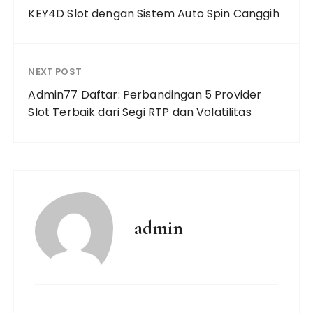
KEY4D Slot dengan Sistem Auto Spin Canggih
NEXT POST
Admin77 Daftar: Perbandingan 5 Provider
Slot Terbaik dari Segi RTP dan Volatilitas
admin