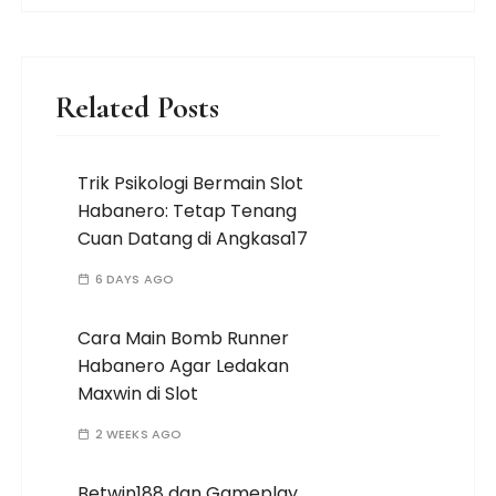
Related Posts
Trik Psikologi Bermain Slot
Habanero: Tetap Tenang
Cuan Datang di Angkasa17
6 DAYS AGO
Cara Main Bomb Runner
Habanero Agar Ledakan
Maxwin di Slot
2 WEEKS AGO
Betwin188 dan Gameplay