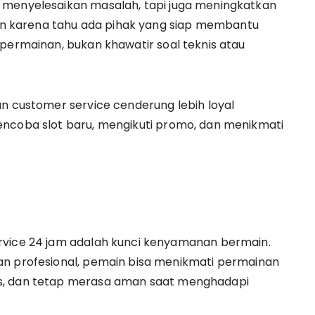
 menyelesaikan masalah, tapi juga meningkatkan
 karena tahu ada pihak yang siap membantu
 permainan, bukan khawatir soal teknis atau
an customer service cenderung lebih loyal
encoba slot baru, mengikuti promo, dan menikmati
rvice 24 jam adalah kunci kenyamanan bermain.
an profesional, pemain bisa menikmati permainan
s, dan tetap merasa aman saat menghadapi