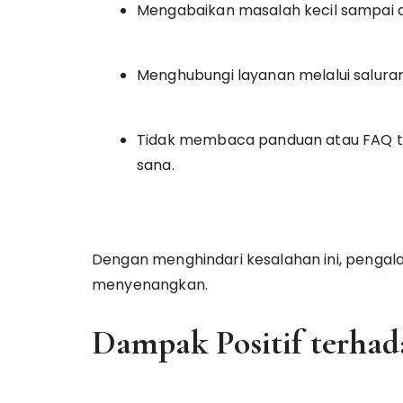
Mengabaikan masalah kecil sampai a
Menghubungi layanan melalui saluran
Tidak membaca panduan atau FAQ ter
sana.
Dengan menghindari kesalahan ini, pengal
menyenangkan.
Dampak Positif terha