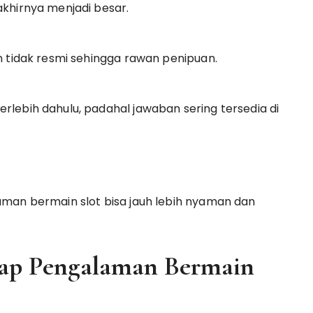
khirnya menjadi besar.
 tidak resmi sehingga rawan penipuan.
lebih dahulu, padahal jawaban sering tersedia di
aman bermain slot bisa jauh lebih nyaman dan
dap Pengalaman Bermain