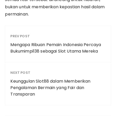
bukan untuk memberikan kepastian hasil dalam
permainan.
PREV POST
Mengapa Ribuan Pemain Indonesia Percaya
Bukumimpi138 sebagai Slot Utama Mereka
NEXT POST
Keunggulan Slot88 dalam Memberikan
Pengalaman Bermain yang Fair dan
Transparan