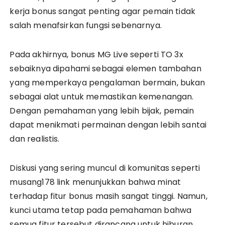
kerja bonus sangat penting agar pemain tidak
salah menafsirkan fungsi sebenarnya.
Pada akhirnya, bonus MG Live seperti TO 3x
sebaiknya dipahami sebagai elemen tambahan
yang memperkaya pengalaman bermain, bukan
sebagai alat untuk memastikan kemenangan.
Dengan pemahaman yang lebih bijak, pemain
dapat menikmati permainan dengan lebih santai
dan realistis.
Diskusi yang sering muncul di komunitas seperti
musang178 link menunjukkan bahwa minat
terhadap fitur bonus masih sangat tinggi. Namun,
kunci utama tetap pada pemahaman bahwa
semua fitur tersebut dirancang untuk hiburan,