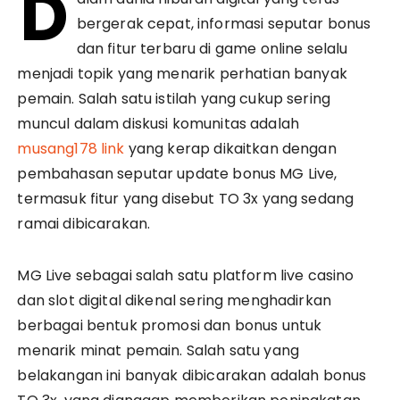
D
bergerak cepat, informasi seputar bonus
dan fitur terbaru di game online selalu
menjadi topik yang menarik perhatian banyak
pemain. Salah satu istilah yang cukup sering
muncul dalam diskusi komunitas adalah
musang178 link
yang kerap dikaitkan dengan
pembahasan seputar update bonus MG Live,
termasuk fitur yang disebut TO 3x yang sedang
ramai dibicarakan.
MG Live sebagai salah satu platform live casino
dan slot digital dikenal sering menghadirkan
berbagai bentuk promosi dan bonus untuk
menarik minat pemain. Salah satu yang
belakangan ini banyak dibicarakan adalah bonus