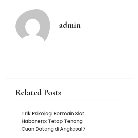
admin
Related Posts
Trik Psikologi Bermain Slot
Habanero: Tetap Tenang
Cuan Datang di Angkasa17