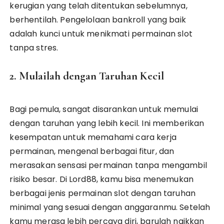
kerugian yang telah ditentukan sebelumnya,
berhentilah. Pengelolaan bankroll yang baik
adalah kunci untuk menikmati permainan slot
tanpa stres.
2. Mulailah dengan Taruhan Kecil
Bagi pemula, sangat disarankan untuk memulai
dengan taruhan yang lebih kecil. Ini memberikan
kesempatan untuk memahami cara kerja
permainan, mengenal berbagai fitur, dan
merasakan sensasi permainan tanpa mengambil
risiko besar. Di Lord88, kamu bisa menemukan
berbagai jenis permainan slot dengan taruhan
minimal yang sesuai dengan anggaranmu. Setelah
kamu merasa lebih percaya diri, barulah naikkan