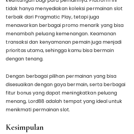
keuntungan bagi para pemainnya. Platform ini
tidak hanya menyediakan koleksi permainan slot
terbaik dari Pragmatic Play, tetapi juga
menawarkan berbagai promo menarik yang bisa
menambah peluang kemenangan. Keamanan
transaksi dan kenyamanan pemain juga menjadi
prioritas utama, sehingga kamu bisa bermain
dengan tenang.
Dengan berbagai pilihan permainan yang bisa
disesuaikan dengan gaya bermain, serta berbagai
fitur bonus yang dapat meningkatkan peluang
menang, Lord88 adalah tempat yang ideal untuk
menikmati permainan slot.
Kesimpulan