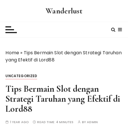
S
Wanderlust
k
i
p
t
o
c
Home
»
Tips Bermain Slot dengan Strategi Taruhan
o
yang Efektif di Lord88
n
t
e
UNCATEGORIZED
n
Tips Bermain Slot dengan
t
Strategi Taruhan yang Efektif di
Lord88
1 YEAR AGO
READ TIME:
4 MINUTES
BY
ADMIN