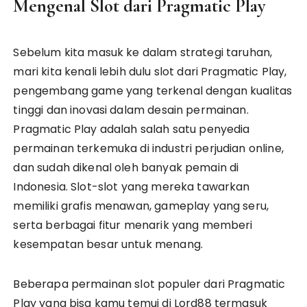
Mengenal Slot dari Pragmatic Play
Sebelum kita masuk ke dalam strategi taruhan,
mari kita kenali lebih dulu slot dari Pragmatic Play,
pengembang game yang terkenal dengan kualitas
tinggi dan inovasi dalam desain permainan.
Pragmatic Play adalah salah satu penyedia
permainan terkemuka di industri perjudian online,
dan sudah dikenal oleh banyak pemain di
Indonesia. Slot-slot yang mereka tawarkan
memiliki grafis menawan, gameplay yang seru,
serta berbagai fitur menarik yang memberi
kesempatan besar untuk menang.
Beberapa permainan slot populer dari Pragmatic
Play yang bisa kamu temui di Lord88 termasuk