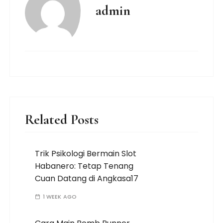
admin
Related Posts
Trik Psikologi Bermain Slot
Habanero: Tetap Tenang
Cuan Datang di Angkasa17
1 WEEK AGO